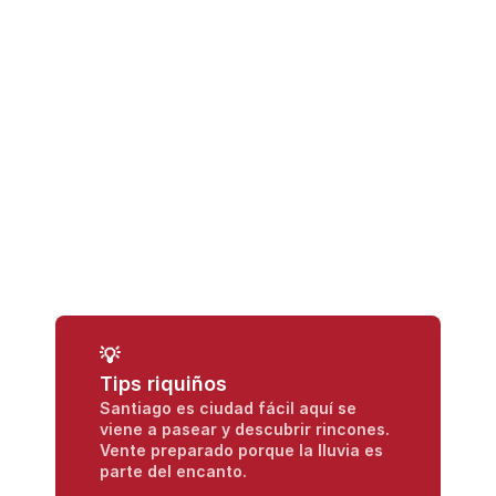
Visita mercados creativos y tiendas 
conceptuales como Casa Peixoto o Ai! Brava.
Agenda cultural viva en el CGAC (arte 
contemporáneo) y Auditorio de Galicia.
Música en directo en bares del casco 
histórico
Ese fin de semana se celebra el festival maré
Parque de la Alameda: ideal para una foto 
💡
icónica con vistas a la Catedral.
Tips riquiños
Parque de Belvís
Santiago es ciudad fácil aquí se 
Parque de Bonaval
viene a pasear y descubrir rincones. 
Vente preparado porque la lluvia es 
parte del encanto.